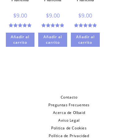
$
9.00
$
9.00
$
9.00
Valorado con
Valorado con
Valorado con
Añadir al
Añadir al
Añadir al
5.00
de 5
5.00
de 5
5.00
de 5
carrito
carrito
carrito
Contacto
Preguntas Frecuentes
Acerca de Olbaid
Aviso Legal
Politica de Cookies
Política de Privacidad