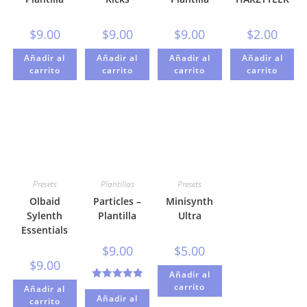
$
9.00
$
9.00
$
9.00
$
2.00
Añadir al
Añadir al
Añadir al
Añadir al
carrito
carrito
carrito
carrito
Presets
Plantillas
Presets
Olbaid
Particles –
Minisynth
Sylenth
Plantilla
Ultra
Essentials
$
9.00
$
5.00
$
9.00
Añadir al
carrito
Valorado con
Añadir al
Añadir al
carrito
5.00
de 5