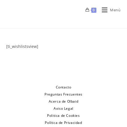
Ir
Menú
al
0
contenido
[ti_wishlistsview]
Contacto
Preguntas Frecuentes
Acerca de Olbaid
Aviso Legal
Politica de Cookies
Política de Privacidad